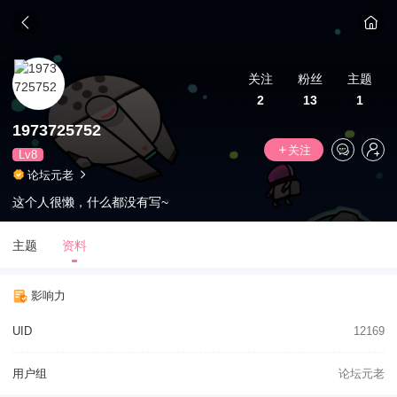
关注
粉丝
主题
2
13
1
1973725752
关注
Lv8
论坛元老
这个人很懒，什么都没有写~
主题
资料
影响力
UID
12169
用户组
论坛元老