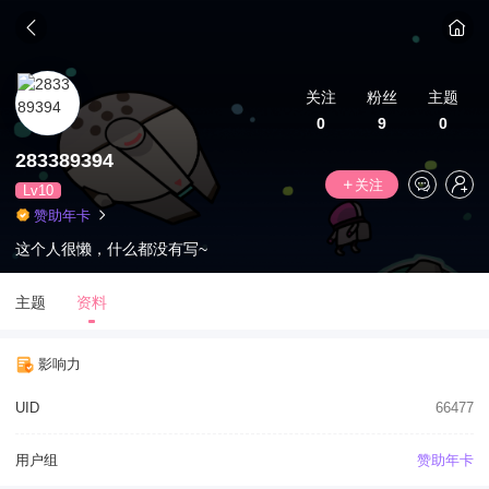
关注
粉丝
主题
0
9
0
283389394
关注
Lv10
赞助年卡
这个人很懒，什么都没有写~
主题
资料
影响力
UID
66477
用户组
赞助年卡