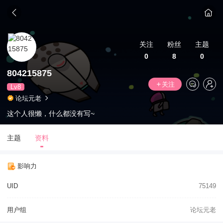
关注
粉丝
主题
0
8
0
804215875
关注
Lv8
论坛元老
这个人很懒，什么都没有写~
主题
资料
影响力
UID
75149
用户组
论坛元老