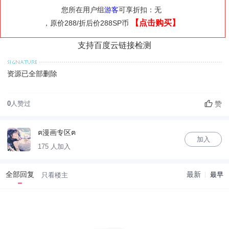
您所在用户组
游客
可享折扣：无
【点击购买】
，原价288/折后价288SP币
支持百度云链接检测
资源已全部删除
赞
0
人赞过
ฅ漫画专区ฅ
加入
175 人加入
全部回复
最新
最早
只看楼主